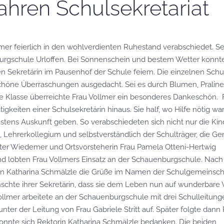
ahren Schulsekretariat
mer feierlich in den wohlverdienten Ruhestand verabschiedet. Se
burgschule Urloffen. Bei Sonnenschein und bestem Wetter konnte
n Sekretärin im Pausenhof der Schule feiern.
Die einzelnen Schu
schöne Überraschungen ausgedacht. Sei es durch Blumen, Pralinen
de Klasse überreichte Frau Vollmer ein besonderes Dankeschön.
igkeiten einer Schulsekretärin hinaus. Sie half, wo Hilfe nötig war
tens Auskunft geben. So verabschiedeten sich nicht nur die Kin
rn, Lehrerkollegium und selbstverständlich der Schulträger, die 
eter Wiedemer und Ortsvorsteherin Frau Pamela Otteni-Hertwig
 lobten Frau Vollmers Einsatz an der Schauenburgschule. Nac
in Katharina Schmälzle die Grüße im Namen der Schulgemeinscha
nschte ihrer Sekretärin, dass sie dem Leben nun auf wunderbare
llmer arbeitete an der Schauenburgschule mit drei Schulleitung
ter der Leitung von Frau Gabriele Stritt auf. Später folgte dann
 konnte sich Rektorin Katharina Schmälzle bedanken. Die beiden