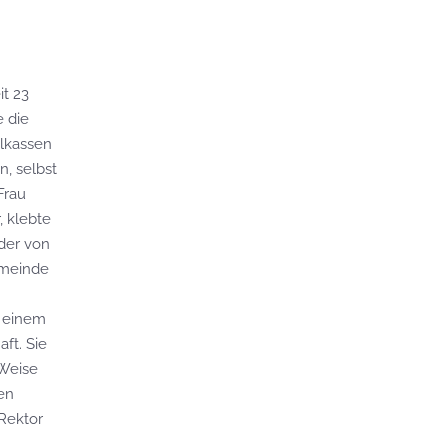
it 23
 die
lkassen
, selbst
Frau
, klebte
der von
Gemeinde
h einem
ft. Sie
 Weise
en
 Rektor