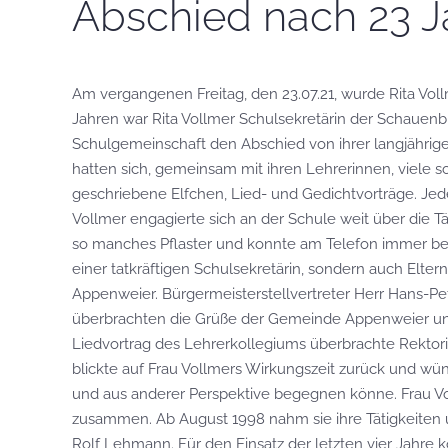
Abschied nach 23 J
Am vergangenen Freitag, den 23.07.21, wurde Rita Voll
Jahren war Rita Vollmer Schulsekretärin der Schauen
Schulgemeinschaft den Abschied von ihrer langjährige
hatten sich, gemeinsam mit ihren Lehrerinnen, viele 
geschriebene Elfchen, Lied- und Gedichtvorträge. Je
Vollmer engagierte sich an der Schule weit über die Tät
so manches Pflaster und konnte am Telefon immer bes
einer tatkräftigen Schulsekretärin, sondern auch Elte
Appenweier. Bürgermeisterstellvertreter Herr Hans-P
überbrachten die Grüße der Gemeinde Appenweier und
Liedvortrag des Lehrerkollegiums überbrachte Rektor
blickte auf Frau Vollmers Wirkungszeit zurück und wü
und aus anderer Perspektive begegnen könne. Frau Vo
zusammen. Ab August 1998 nahm sie ihre Tätigkeiten un
Rolf Lehmann. Für den Einsatz der letzten vier Jahre