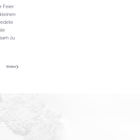
r Feier
kleinen
iedete
ule
ksam zu
Weiter