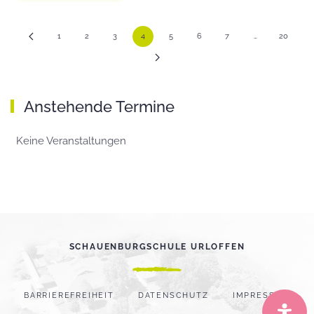
1
2
3
4
5
6
7
…
20
Anstehende Termine
Keine Veranstaltungen
SCHAUENBURGSCHULE URLOFFEN
BARRIEREFREIHEIT
DATENSCHUTZ
IMPRESSUM