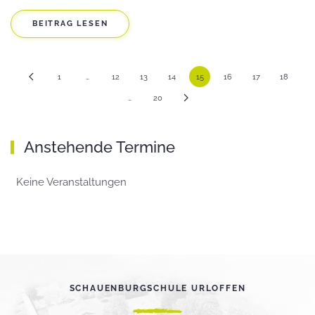
BEITRAG LESEN
1
…
12
13
14
15
16
17
18
…
20
Anstehende Termine
Keine Veranstaltungen
SCHAUENBURGSCHULE URLOFFEN